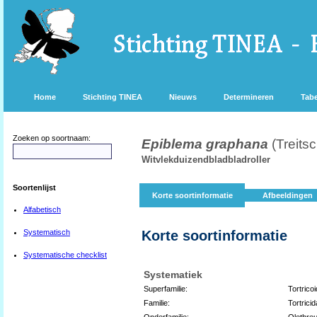
Home
Stichting TINEA
Nieuws
Determineren
Tabe
Zoeken op soortnaam:
Epiblema graphana
(Treits
Witvlekduizendbladbladroller
Soortenlijst
Korte soortinformatie
Afbeeldingen
Alfabetisch
Systematisch
Korte soortinformatie
Systematische checklist
Systematiek
Superfamilie:
Tortrico
Familie:
Tortrici
Onderfamilie:
Olethreu