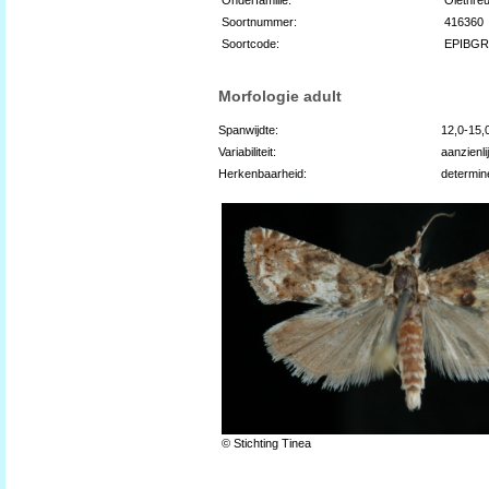
Soortnummer:
416360
Soortcode:
EPIBG
Morfologie adult
Spanwijdte:
12,0-15
Variabiliteit:
aanzienli
Herkenbaarheid:
determin
© Stichting Tinea