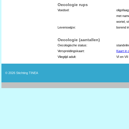
Oecologie rups
Voedsel:
oligofaa
met name
wortel, s
Levenswijze:
borend i
Oecologie (aantallen)
Oecologische status:
standvli
Verspreidingskaart:
Kaart in
Vliegtijd adult:
VI en VII
© 2026
Stichting TINEA