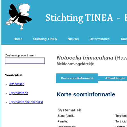
Home
Stichting TINEA
Nieuws
Determineren
Tabe
Zoeken op soortnaam:
Notocelia trimaculana
(Haw
Meidoornvogeldrekje
Soortenlijst
Korte soortinformatie
Afbeeldingen
Alfabetisch
Systematisch
Korte soortinformatie
Systematische checklist
Systematiek
Superfamilie:
Tortrico
Familie:
Tortrici
Onderfamilie:
Olethreu