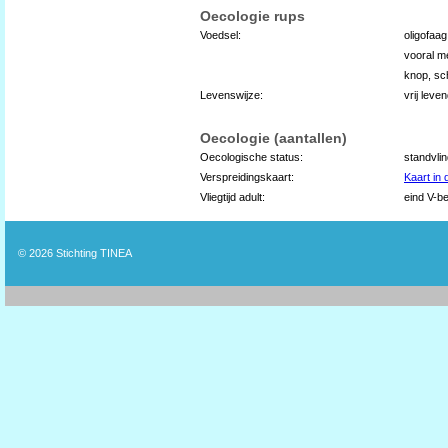
Oecologie rups
Voedsel:
oligofaa
vooral m
knop, sc
Levenswijze:
vrij lev
Oecologie (aantallen)
Oecologische status:
standvli
Verspreidingskaart:
Kaart in
Vliegtijd adult:
eind V-be
© 2026
Stichting TINEA