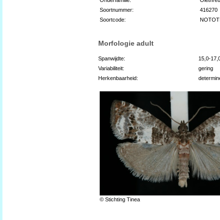
Soortnummer:
416270
Soortcode:
NOTOT
Morfologie adult
Spanwijdte:
15,0-17
Variabiliteit:
gering
Herkenbaarheid:
determin
© Stichting Tinea