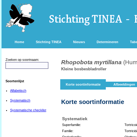
Home
Stichting TINEA
Nieuws
Determineren
Tabe
Zoeken op soortnaam:
Rhopobota myrtillana
(Hum
Kleine bosbesbladroller
Soortenlijst
Korte soortinformatie
Afbeeldingen
Alfabetisch
Systematisch
Korte soortinformatie
Systematische checklist
Systematiek
Superfamilie:
Tortrico
Familie:
Tortrici
Onderfamilie:
Olethreu