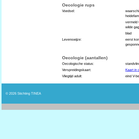
Oecologie rups
Voedsel:
waarschi
heidefami
vermeld 
wilde gag
blad
Levenswijze:
eerst kor
gesponne
Oecologie (aantallen)
Oecologische status:
standvli
Verspreidingskaart:
Kaart in
Vliegtijd adult:
eind V-be
© 2026
Stichting TINEA