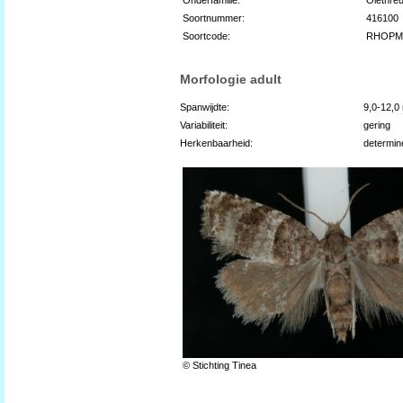
Soortnummer:
416100
Soortcode:
RHOPM
Morfologie adult
Spanwijdte:
9,0-12,
Variabiliteit:
gering
Herkenbaarheid:
determin
© Stichting Tinea