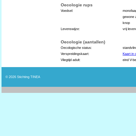
Oecologie rups
Voedsel:
monofaa
gewone z
knop
Levenswijze:
vrij leve
Oecologie (aantallen)
Oecologische status:
standvli
Verspreidingskaart:
Kaart in
Vliegtijd adult:
eind V-be
© 2026
Stichting TINEA