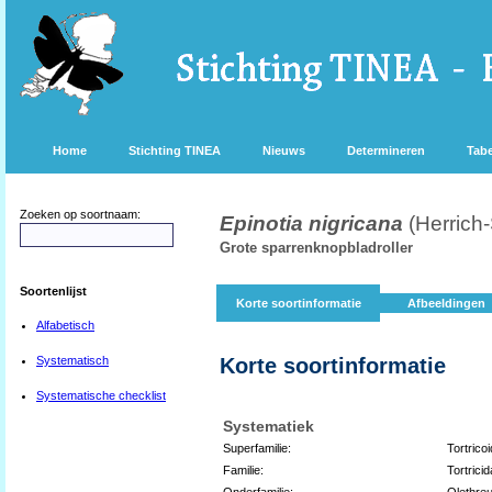
Home
Stichting TINEA
Nieuws
Determineren
Tabe
Zoeken op soortnaam:
Epinotia nigricana
(Herrich
Grote sparrenknopbladroller
Soortenlijst
Korte soortinformatie
Afbeeldingen
Alfabetisch
Systematisch
Korte soortinformatie
Systematische checklist
Systematiek
Superfamilie:
Tortrico
Familie:
Tortrici
Onderfamilie:
Olethreu