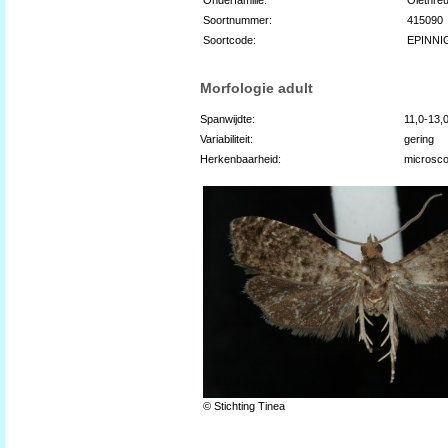
Soortnummer:
415090
Soortcode:
EPINNI
Morfologie adult
Spanwijdte:
11,0-13
Variabiliteit:
gering
Herkenbaarheid:
microsco
© Stichting Tinea