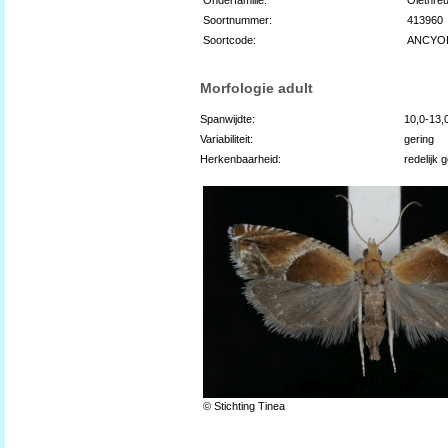
Soortnummer:
413960
Soortcode:
ANCYO
Morfologie adult
Spanwijdte:
10,0-13
Variabiliteit:
gering
Herkenbaarheid:
redelijk 
© Stichting Tinea