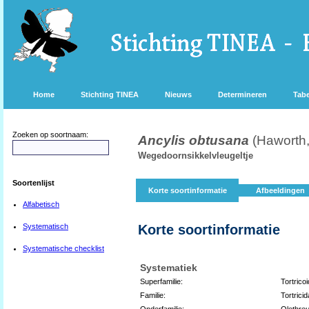
Home
Stichting TINEA
Nieuws
Determineren
Tabe
Zoeken op soortnaam:
Ancylis obtusana
(Haworth
Wegedoornsikkelvleugeltje
Soortenlijst
Korte soortinformatie
Afbeeldingen
Alfabetisch
Systematisch
Korte soortinformatie
Systematische checklist
Systematiek
Superfamilie:
Tortrico
Familie:
Tortrici
Onderfamilie:
Olethreu