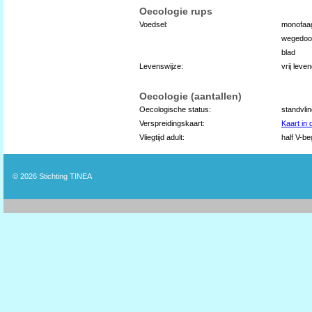
Oecologie rups
Voedsel:
monofaa
wegedoo
blad
Levenswijze:
vrij lev
Oecologie (aantallen)
Oecologische status:
standvli
Verspreidingskaart:
Kaart in
Vliegtijd adult:
half V-be
© 2026
Stichting TINEA