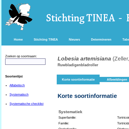
Home
Stichting TINEA
Nieuws
Determineren
Tabe
Zoeken op soortnaam:
Lobesia artemisiana
(Zeller
Ruwbladigenbladroller
Soortenlijst
Korte soortinformatie
Afbeeldingen
Alfabetisch
Systematisch
Korte soortinformatie
Systematische checklist
Systematiek
Superfamilie:
Tortrico
Familie:
Tortrici
Onderfamilie:
Olethreu