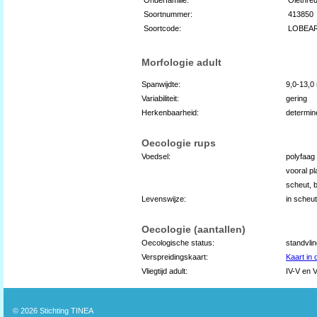
Soortnummer:
413850
Soortcode:
LOBEA
Morfologie adult
Spanwijdte:
9,0-13,
Variabiliteit:
gering
Herkenbaarheid:
determin
Oecologie rups
Voedsel:
polyfaag
vooral pl
scheut, 
Levenswijze:
in scheu
Oecologie (aantallen)
Oecologische status:
standvli
Verspreidingskaart:
Kaart in
Vliegtijd adult:
IV-V en V
© 2026
Stichting TINEA