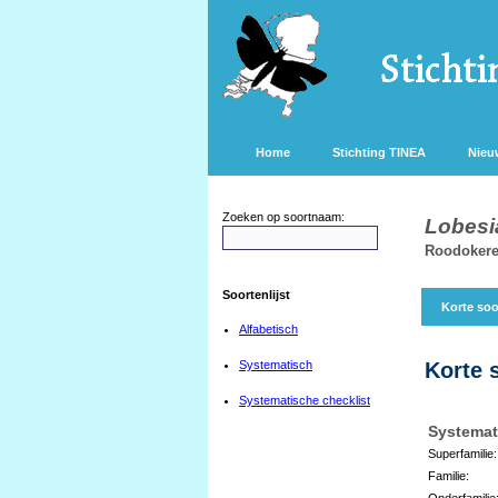
Home
Stichting TINEA
Nieu
Zoeken op soortnaam:
Lobesi
Roodokere
Soortenlijst
Korte soo
Alfabetisch
Systematisch
Korte 
Systematische checklist
Systemat
Superfamilie:
Familie:
Onderfamilie