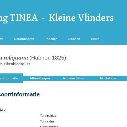
ws
Determineren
Tabellen
Soorten
Links
a reliquana
(Hübner, 1825)
n eikenbladroller
rtinformatie
Afbeeldingen
Nomenclatuur
Morfologie
soortinformatie
iek
Tortricoidea
Tortricidae
:
Olethreutinae