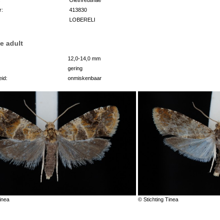
r:
413830
LOBERELI
e adult
12,0-14,0 mm
gering
id:
onmiskenbaar
inea
© Stichting Tinea