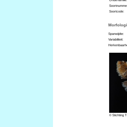
Soortnumme
Soortcode:
Morfologi
Spanwijdte:
Variabiliteit:
Herkenbaarhe
© Stichting T