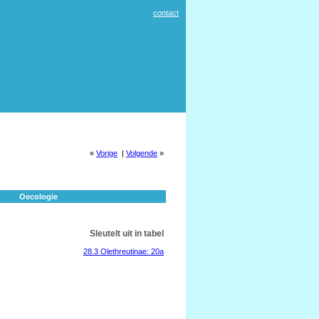
contact
«
Vorige
|
Volgende
»
Oecologie
Sleutelt uit in tabel
28.3 Olethreutinae: 20a