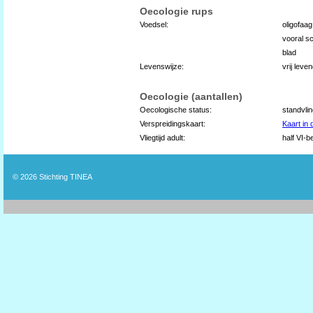
Oecologie rups
Voedsel:
oligofaag
vooral sc
blad
Levenswijze:
vrij lev
Oecologie (aantallen)
Oecologische status:
standvli
Verspreidingskaart:
Kaart in
Vliegtijd adult:
half VI-b
© 2026
Stichting TINEA