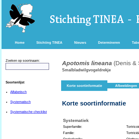
Home
Stichting TINEA
Nieuws
Determineren
Tabe
Zoeken op soortnaam:
Apotomis lineana
(Denis & 
Smalbladwilgvogeldrekje
Soortenlijst
Korte soortinformatie
Afbeeldingen
Alfabetisch
Systematisch
Korte soortinformatie
Systematische checklist
Systematiek
Superfamilie:
Tortrico
Familie:
Tortrici
Onderfamilie:
Olethreu