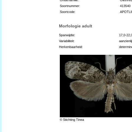
Soortnummer:
413540
Soortcode:
APOTLI
Morfologie adult
Spanwijdte:
17,0-22
Variabiliteit:
aanzienli
Herkenbaarheid:
determin
© Stichting Tinea