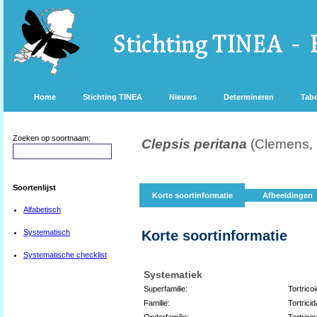
Home
Stichting TINEA
Nieuws
Determineren
Tabe
Zoeken op soortnaam:
Clepsis peritana
(Clemens,
Soortenlijst
Korte soortinformatie
Afbeeldingen
Alfabetisch
Systematisch
Korte soortinformatie
Systematische checklist
Systematiek
Superfamilie:
Tortrico
Familie:
Tortrici
Onderfamilie:
Tortrici