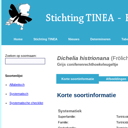
Home
Stichting TINEA
Nieuws
Determineren
Tabe
Zoeken op soortnaam:
Dichelia histrionana
(Frölic
Grijs coniferenrechthoekvleugeltje
Soortenlijst
Korte soortinformatie
Afbeeldingen
Alfabetisch
Systematisch
Korte soortinformatie
Systematische checklist
Systematiek
Superfamilie:
Tortrico
Familie:
Tortrici
Onderfamilie:
Tortrici