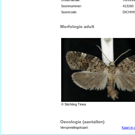
Soortnummer:
413160
Soortcode:
DICHHI
Morfologie adult
© Stichting Tinea
Oecologie (aantallen)
Verspreidingskaart:
Kaart in