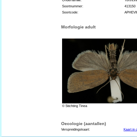
Soortnummer:
413150
Soortcode:
APHEVI
Morfologie adult
© Stichting Tinea
Oecologie (aantallen)
Verspreidingskaart:
Kaart in