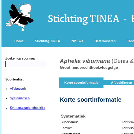
Home
Stichting TINEA
Nieuws
Determineren
Tabe
Zoeken op soortnaam:
Aphelia viburnana
(Denis &
Groot heiderechthoekvleugeltje
Soortenlijst
Korte soortinformatie
Afbeeldingen
Alfabetisch
Systematisch
Korte soortinformatie
Systematische checklist
Systematiek
Superfamilie:
Tortrico
Familie:
Tortrici
Onderfamilie:
Tortrici