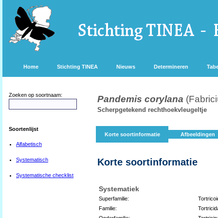
Home
Stichting TINEA
Nieuws
Determineren
Tabe
Zoeken op soortnaam:
Pandemis corylana
(Fabric
Scherpgetekend rechthoekvleugeltje
Soortenlijst
Korte soortinformatie
Afbeeldingen
Alfabetisch
Systematisch
Korte soortinformatie
Systematische checklist
Systematiek
Superfamilie:
Tortrico
Familie:
Tortrici
Onderfamilie:
Tortrici