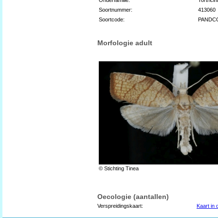
Soortnummer:
413060
Soortcode:
PANDC
Morfologie adult
© Stichting Tinea
Oecologie (aantallen)
Verspreidingskaart:
Kaart in