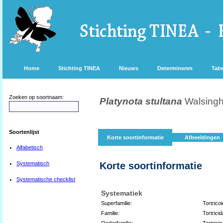
Home
Stichting TINEA
Nieuws
Determineren
Tabe
Zoeken op soortnaam:
Platynota stultana
Walsing
Soortenlijst
Korte soortinformatie
Afbeeldingen
Alfabetisch
Systematisch
Korte soortinformatie
Systematische checklist
Systematiek
Superfamilie:
Tortrico
Familie:
Tortrici
Onderfamilie:
Tortrici