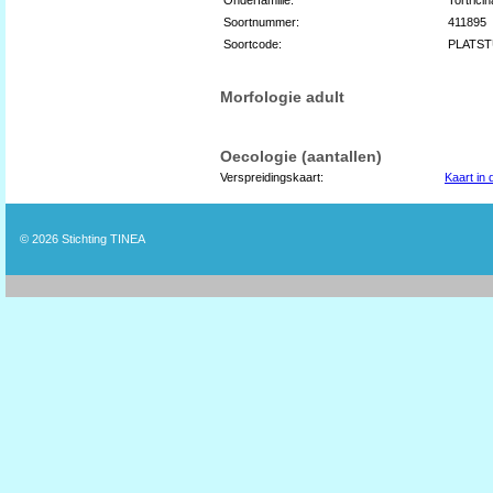
Soortnummer:
411895
Soortcode:
PLATST
Morfologie adult
Oecologie (aantallen)
Verspreidingskaart:
Kaart in
© 2026
Stichting TINEA