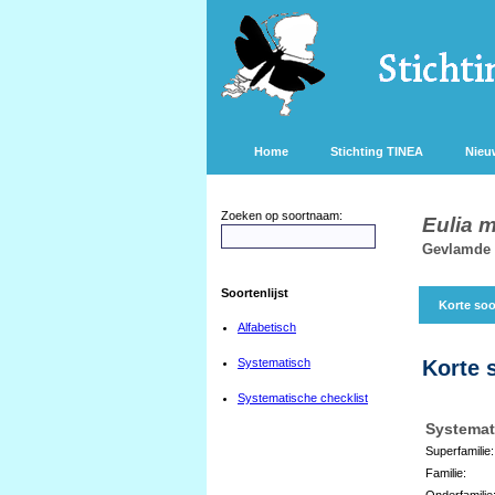
Home
Stichting TINEA
Nieu
Zoeken op soortnaam:
Eulia m
Gevlamde 
Soortenlijst
Korte soo
Alfabetisch
Systematisch
Korte 
Systematische checklist
Systemat
Superfamilie:
Familie:
Onderfamilie