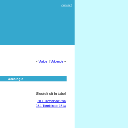
contact
«
Vorige
|
Volgende
»
Oecologie
Sleutelt uit in tabel
28.1 Tortricinae: 89a
28.1 Tortricinae: 151a