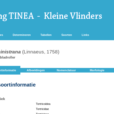
ws
Determineren
Tabellen
Soorten
Links
inistrana
(Linnaeus, 1758)
bladroller
rtinformatie
Afbeeldingen
Nomenclatuur
Morfologie
soortinformatie
iek
Tortricoidea
Tortricidae
:
Tortricinae