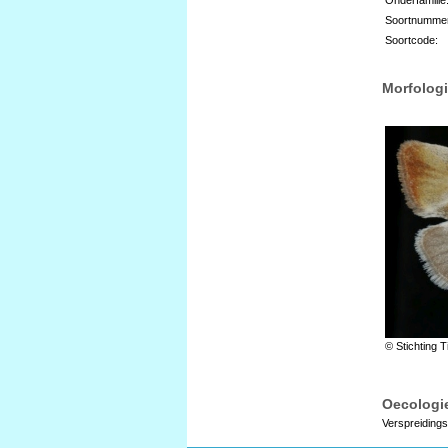
Soortnumme
Soortcode:
Morfologi
© Stichting T
Oecologie
Verspreidings