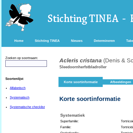
Home
Stichting TINEA
Nieuws
Determineren
Tabe
Zoeken op soortnaam:
Acleris cristana
(Denis & Sc
Sleedoornherfstbladroller
Soortenlijst
Korte soortinformatie
Afbeeldingen
Alfabetisch
Systematisch
Korte soortinformatie
Systematische checklist
Systematiek
Superfamilie:
Tortrico
Familie:
Tortrici
Onderfamilie:
Tortrici