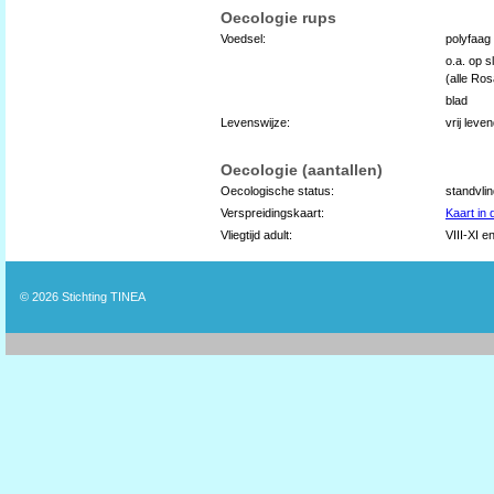
Oecologie rups
Voedsel:
polyfaag
o.a. op s
(alle Ro
blad
Levenswijze:
vrij lev
Oecologie (aantallen)
Oecologische status:
standvli
Verspreidingskaart:
Kaart in
Vliegtijd adult:
VIII-XI e
© 2026
Stichting TINEA