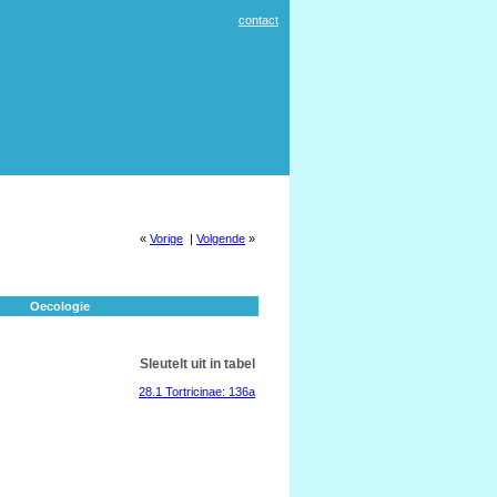
contact
«
Vorige
|
Volgende
»
Oecologie
Sleutelt uit in tabel
28.1 Tortricinae: 136a