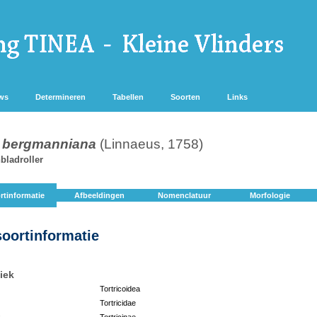
ws
Determineren
Tabellen
Soorten
Links
s bergmanniana
(Linnaeus, 1758)
bladroller
rtinformatie
Afbeeldingen
Nomenclatuur
Morfologie
soortinformatie
iek
Tortricoidea
Tortricidae
:
Tortricinae