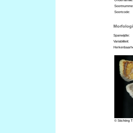
Soortnumme
Soortcode:
Morfologi
Spanwijdte:
Variabiliteit:
Herkenbaarhe
© Stichting T