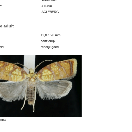
r:
411490
ACLEBERG
e adult
12,0-15,0 mm
aanzienlijk
id:
redelijk goed
inea