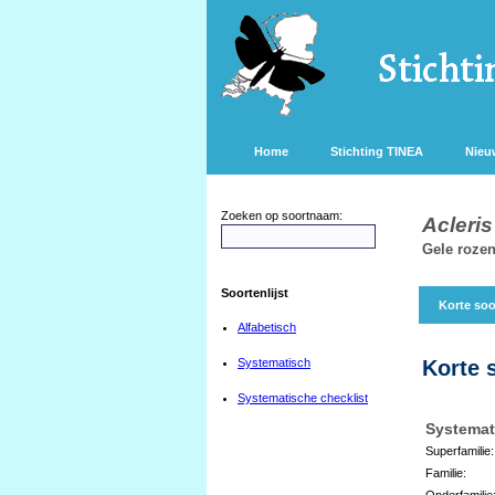
Home
Stichting TINEA
Nieu
Zoeken op soortnaam:
Acleri
Gele rozen
Soortenlijst
Korte soo
Alfabetisch
Systematisch
Korte 
Systematische checklist
Systemat
Superfamilie:
Familie:
Onderfamilie