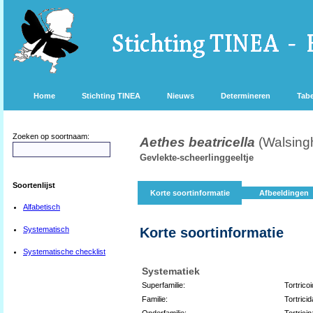
Home
Stichting TINEA
Nieuws
Determineren
Tabe
Zoeken op soortnaam:
Aethes beatricella
(Walsing
Gevlekte-scheerlinggeeltje
Soortenlijst
Korte soortinformatie
Afbeeldingen
Alfabetisch
Systematisch
Korte soortinformatie
Systematische checklist
Systematiek
Superfamilie:
Tortrico
Familie:
Tortrici
Onderfamilie:
Tortrici