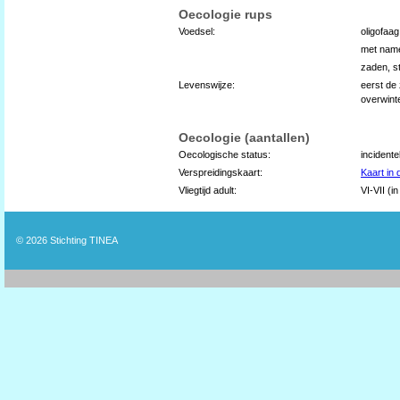
Oecologie rups
Voedsel:
oligofaa
met name
zaden, s
Levenswijze:
eerst de 
overwint
Oecologie (aantallen)
Oecologische status:
incident
Verspreidingskaart:
Kaart in
Vliegtijd adult:
VI-VII (i
© 2026
Stichting TINEA