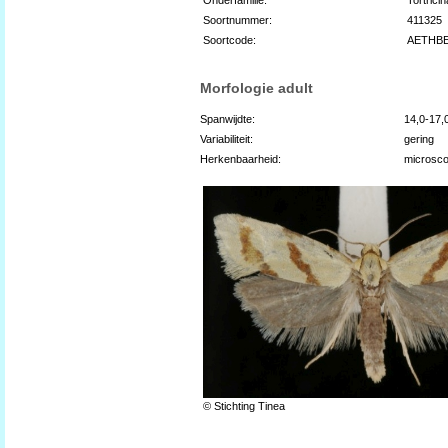
Soortnummer:
411325
Soortcode:
AETHB
Morfologie adult
Spanwijdte:
14,0-17
Variabiliteit:
gering
Herkenbaarheid:
microsco
© Stichting Tinea