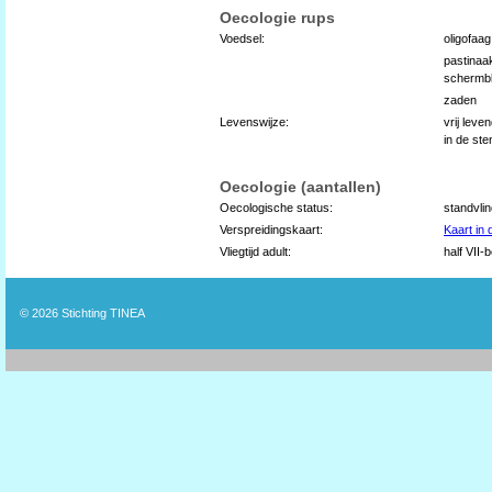
Oecologie rups
Voedsel:
oligofaag
pastinaa
schermbl
zaden
Levenswijze:
vrij lev
in de st
Oecologie (aantallen)
Oecologische status:
standvli
Verspreidingskaart:
Kaart in
Vliegtijd adult:
half VII-
© 2026
Stichting TINEA