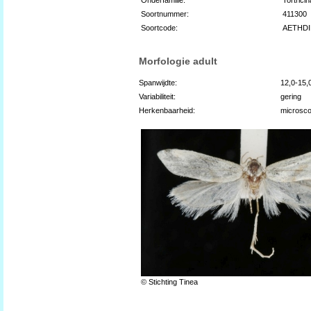
Soortnummer:
411300
Soortcode:
AETHDI
Morfologie adult
Spanwijdte:
12,0-15
Variabiliteit:
gering
Herkenbaarheid:
microsco
© Stichting Tinea