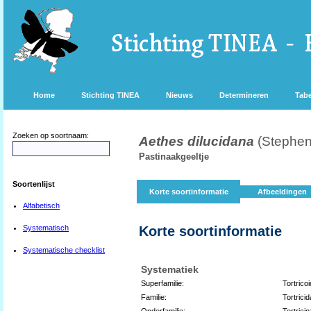
Home
Stichting TINEA
Nieuws
Determineren
Tabe
Zoeken op soortnaam:
Aethes dilucidana
(Stephen
Pastinaakgeeltje
Soortenlijst
Korte soortinformatie
Afbeeldingen
Alfabetisch
Systematisch
Korte soortinformatie
Systematische checklist
Systematiek
Superfamilie:
Tortrico
Familie:
Tortrici
Onderfamilie:
Tortrici