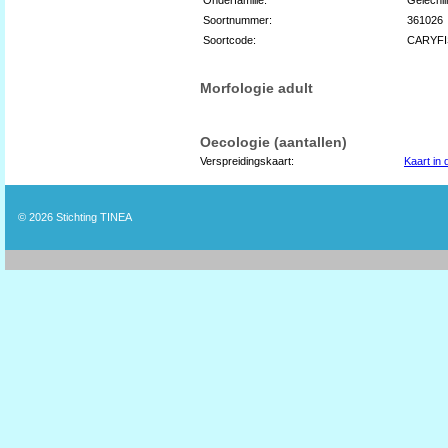
Soortnummer:
361026
Soortcode:
CARYF
Morfologie adult
Oecologie (aantallen)
Verspreidingskaart:
Kaart in
© 2026
Stichting TINEA