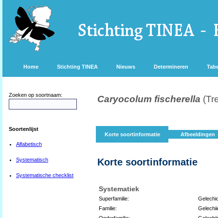
Home
Stichting TINEA
Nieuws
Determineren
Tabe
Zoeken op soortnaam:
Caryocolum fischerella
(Tr
Soortenlijst
Korte soortinformatie
Afbeeldingen
Alfabetisch
Systematisch
Korte soortinformatie
Systematische checklist
Systematiek
Superfamilie:
Gelechi
Familie:
Gelechi
Onderfamilie:
Gelechi