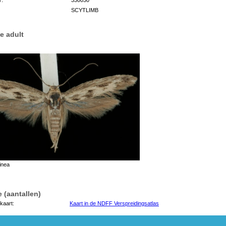
SCYTLIMB
e adult
inea
 (aantallen)
kaart:
Kaart in de NDFF Verspreidingsatlas