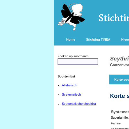
Home
Stichting TINEA
Nieu
Zoeken op soortnaam:
Scythri
Ganzenvoe
Soortenlijst
Korte soo
Alfabetisch
Systematisch
Korte 
Systematische checklist
Systemat
Superfamilie:
Familie:
Soortnumme