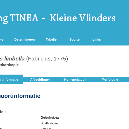
ws
Determineren
Tabellen
Soorten
Links
s limbella
(Fabricius, 1775)
tkortkopje
rtinformatie
Afbeeldingen
Nomenclatuur
Morfologie
soortinformatie
iek
Gelechioidea
Scythrididae
r:
330030