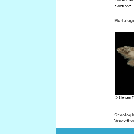
Soortcode:
Morfologi
© Stichting T
Oecologie
Verspreidings