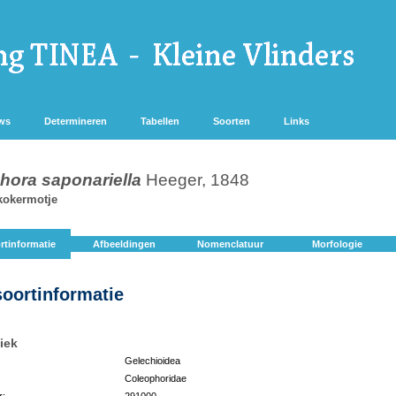
ws
Determineren
Tabellen
Soorten
Links
hora saponariella
Heeger, 1848
kokermotje
rtinformatie
Afbeeldingen
Nomenclatuur
Morfologie
soortinformatie
iek
Gelechioidea
Coleophoridae
r:
291000