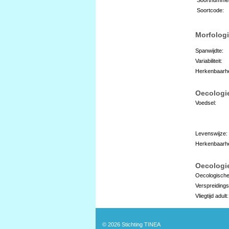
Soortcode:
Morfologi
Spanwijdte:
Variabiliteit:
Herkenbaarhe
Oecologi
Voedsel:
Levenswijze:
Herkenbaarhe
Oecologie
Oecologische
Verspreidings
Vliegtijd adult:
© 2026
Stichting TINEA