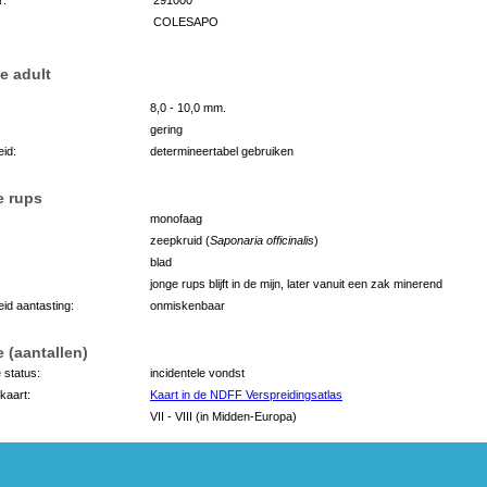
COLESAPO
e adult
8,0 - 10,0 mm.
gering
id:
determineertabel gebruiken
e rups
monofaag
zeepkruid (
Saponaria officinalis
)
blad
jonge rups blijft in de mijn, later vanuit een zak minerend
id aantasting:
onmiskenbaar
 (aantallen)
 status:
incidentele vondst
kaart:
Kaart in de NDFF Verspreidingsatlas
VII - VIII (in Midden-Europa)