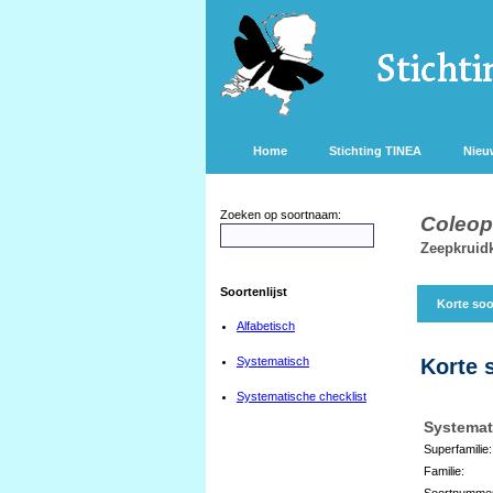
Home
Stichting TINEA
Nieu
Zoeken op soortnaam:
Coleop
Zeepkruid
Soortenlijst
Korte soo
Alfabetisch
Systematisch
Korte 
Systematische checklist
Systemat
Superfamilie:
Familie:
Soortnumme