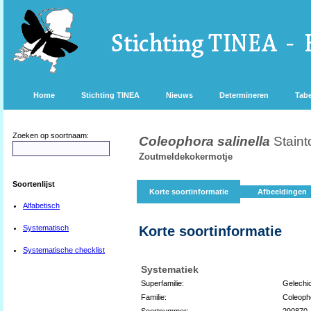
Home
Stichting TINEA
Nieuws
Determineren
Tabe
Zoeken op soortnaam:
Coleophora salinella
Staint
Zoutmeldekokermotje
Soortenlijst
Korte soortinformatie
Afbeeldingen
Alfabetisch
Systematisch
Korte soortinformatie
Systematische checklist
Systematiek
Superfamilie:
Gelechi
Familie:
Coleoph
Soortnummer:
290870