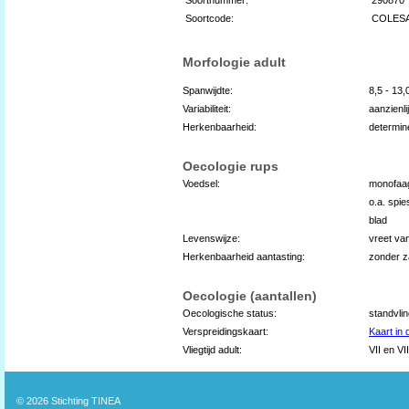
Soortcode:
COLES
Morfologie adult
Spanwijdte:
8,5 - 13
Variabiliteit:
aanzienli
Herkenbaarheid:
determin
Oecologie rups
Voedsel:
monofaag
o.a. spie
blad
Levenswijze:
vreet va
Herkenbaarheid aantasting:
zonder z
Oecologie (aantallen)
Oecologische status:
standvli
Verspreidingskaart:
Kaart in
Vliegtijd adult:
VII en VII
© 2026
Stichting TINEA