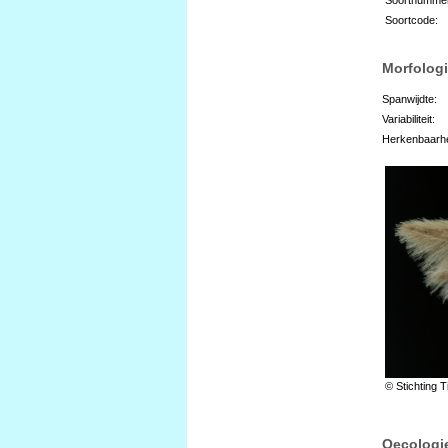
Soortcode:
Morfologi
Spanwijdte:
Variabiliteit:
Herkenbaarhe
© Stichting T
Oecologi