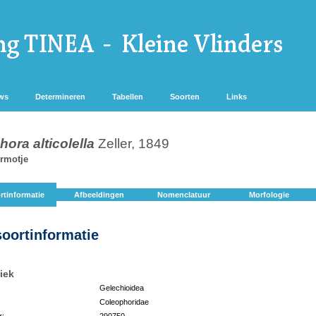
ws
Determineren
Tabellen
Soorten
Links
ora alticolella
Zeller, 1849
ermotje
rtinformatie
Afbeeldingen
Nomenclatuur
Morfologie
soortinformatie
iek
Gelechioidea
Coleophoridae
r:
290750