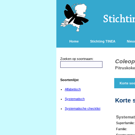
Home
Stichting TINEA
Nieu
Zoeken op soortnaam:
Coleoph
Pitruskok
Soortenlijst
Korte soo
Alfabetisch
Systematisch
Korte 
Systematische checklist
Systemat
Superfamilie:
Familie:
Soortnumme