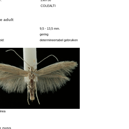
COLEALTI
e adult
9,5 - 13,5 mm.
gering
id:
determineertabel gebruiken
inea
e rups