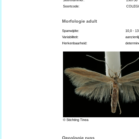
Soortcode:
COLEG
Morfologie adult
Spanwijdte:
10,0 - 1
Variabiliteit:
aanzienli
Herkenbaarheid:
determin
© Stichting Tinea
Oecologie rups