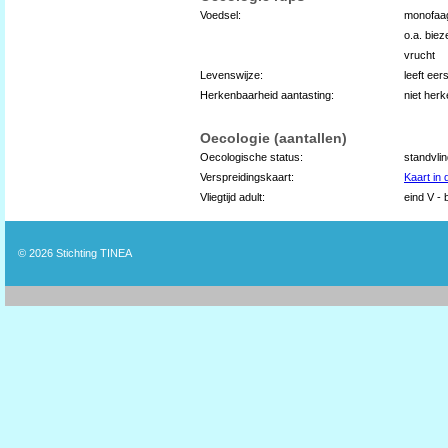
Voedsel:
monofaag
o.a. bie
vrucht
Levenswijze:
leeft eer
Herkenbaarheid aantasting:
niet her
Oecologie (aantallen)
Oecologische status:
standvli
Verspreidingskaart:
Kaart in
Vliegtijd adult:
eind V - 
© 2026
Stichting TINEA