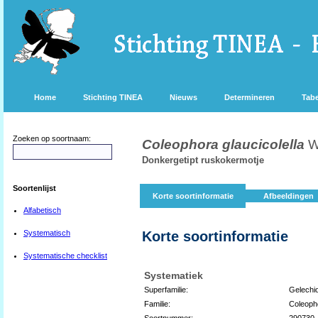
Home
Stichting TINEA
Nieuws
Determineren
Tabe
Zoeken op soortnaam:
Coleophora glaucicolella
W
Donkergetipt ruskokermotje
Soortenlijst
Korte soortinformatie
Afbeeldingen
Alfabetisch
Systematisch
Korte soortinformatie
Systematische checklist
Systematiek
Superfamilie:
Gelechi
Familie:
Coleoph
Soortnummer:
290730