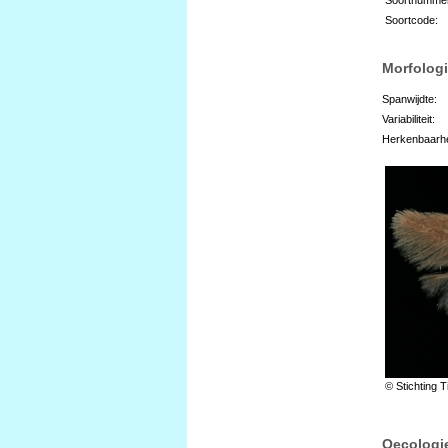
Soortcode:
Morfologi
Spanwijdte:
Variabiliteit:
Herkenbaarhe
© Stichting T
Oecologi