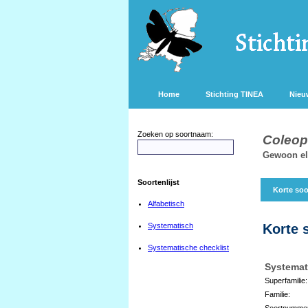
Home
Stichting TINEA
Nieu
Zoeken op soortnaam:
Coleoph
Gewoon el
Soortenlijst
Korte soo
Alfabetisch
Systematisch
Korte 
Systematische checklist
Systemat
Superfamilie:
Familie:
Soortnumme