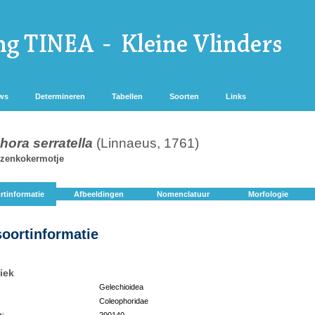
ws
Determineren
Tabellen
Soorten
Links
ora serratella
(Linnaeus, 1761)
zenkokermotje
rtinformatie
Afbeeldingen
Nomenclatuur
Morfologie
soortinformatie
iek
Gelechioidea
Coleophoridae
r:
290140