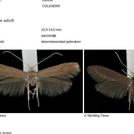
COLESERR
e adult
10,5-14,0 mm.
aanzienlijk
id:
determineertabel gebruiken
inea
© Stichting Tinea
e rups