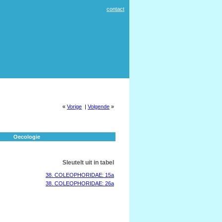
contact
«
Vorige
|
Volgende
»
Oecologie
Sleutelt uit in tabel
38. COLEOPHORIDAE: 15a
38. COLEOPHORIDAE: 26a