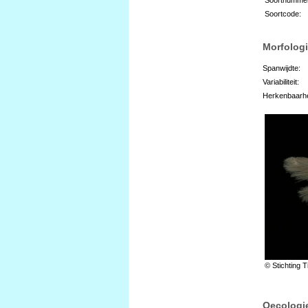
Soortcode:
Morfologi
Spanwijdte:
Variabiliteit:
Herkenbaarhe
© Stichting T
Oecologi