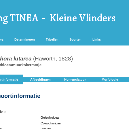
ws
Determineren
Tabellen
Soorten
Links
hora lutarea
(Haworth, 1828)
otbloemmuurkokermotje
rtinformatie
Afbeeldingen
Nomenclatuur
Morfologie
soortinformatie
iek
Gelechioidea
Coleophoridae
r:
290010