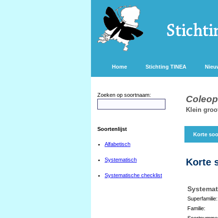
Home
Stichting TINEA
Nieu
Zoeken op soortnaam:
Coleop
Klein gro
Soortenlijst
Korte soo
Alfabetisch
Systematisch
Korte 
Systematische checklist
Systemat
Superfamilie:
Familie:
Soortnumme