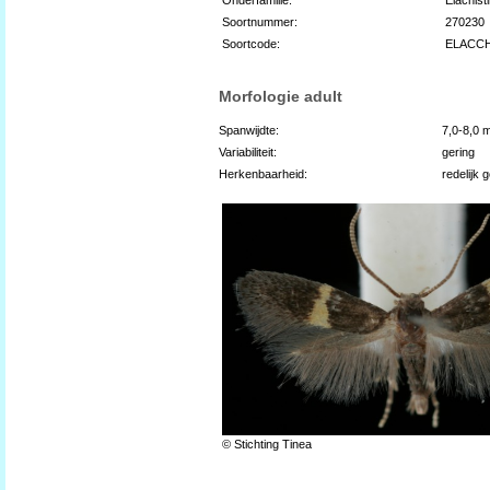
Soortnummer:
270230
Soortcode:
ELACC
Morfologie adult
Spanwijdte:
7,0-8,0 
Variabiliteit:
gering
Herkenbaarheid:
redelijk 
© Stichting Tinea