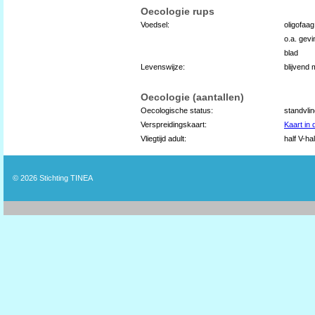
Oecologie rups
Voedsel:
oligofaa
o.a. gevi
blad
Levenswijze:
blijvend
Oecologie (aantallen)
Oecologische status:
standvli
Verspreidingskaart:
Kaart in
Vliegtijd adult:
half V-hal
© 2026
Stichting TINEA