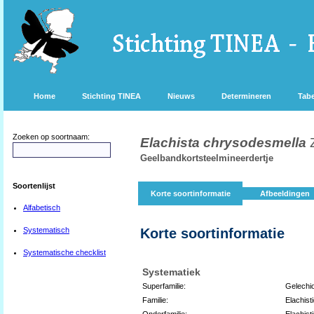
Home
Stichting TINEA
Nieuws
Determineren
Tabe
Zoeken op soortnaam:
Elachista chrysodesmella
Geelbandkortsteelmineerdertje
Soortenlijst
Korte soortinformatie
Afbeeldingen
Alfabetisch
Systematisch
Korte soortinformatie
Systematische checklist
Systematiek
Superfamilie:
Gelechi
Familie:
Elachist
Onderfamilie:
Elachist