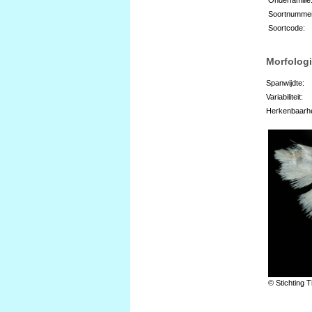
Soortnumme
Soortcode:
Morfologi
Spanwijdte:
Variabiliteit:
Herkenbaarhe
© Stichting T