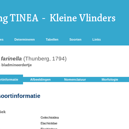
ws
Determineren
Tabellen
Soorten
Links
 farinella
(Thunberg, 1794)
 bladmineerdertje
rtinformatie
Afbeeldingen
Nomenclatuur
Morfologie
soortinformatie
iek
Gelechioidea
Elachistidae
:
Elachistinae