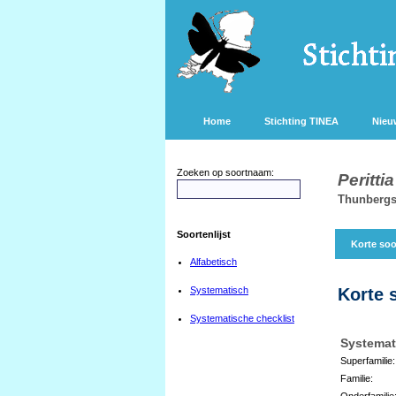
Home
Stichting TINEA
Nieu
Zoeken op soortnaam:
Perittia
Thunbergs
Soortenlijst
Korte soo
Alfabetisch
Systematisch
Korte 
Systematische checklist
Systemat
Superfamilie:
Familie:
Onderfamilie