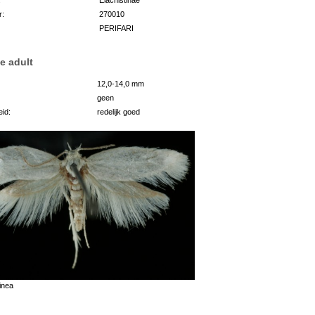
r:
270010
PERIFARI
e adult
12,0-14,0 mm
geen
id:
redelijk goed
inea