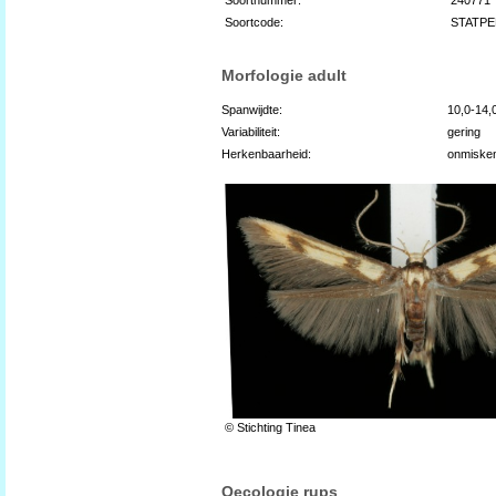
Soortcode:
STATP
Morfologie adult
Spanwijdte:
10,0-14
Variabiliteit:
gering
Herkenbaarheid:
onmiske
© Stichting Tinea
Oecologie rups