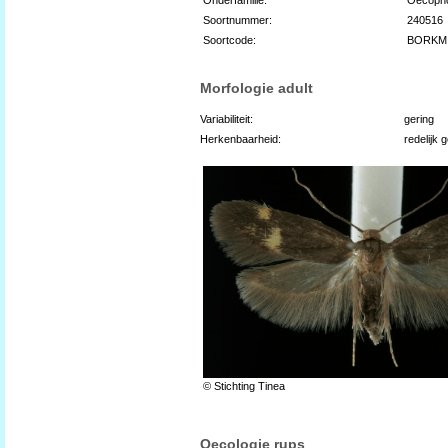
Soortnummer:
240516
Soortcode:
BORKM
Morfologie adult
Variabiliteit:
gering
Herkenbaarheid:
redelijk 
© Stichting Tinea
Oecologie rups