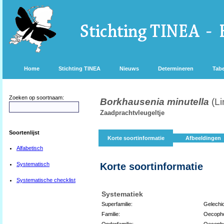
Home
Stichting TINEA
Nieuws
Determineren
Tabe
Zoeken op soortnaam:
Borkhausenia minutella
(L
Zaadprachtvleugeltje
Soortenlijst
Korte soortinformatie
Afbeeldingen
Alfabetisch
Systematisch
Korte soortinformatie
Systematische checklist
Systematiek
Superfamilie:
Gelechi
Familie:
Oecopho
Onderfamilie:
Oecopho