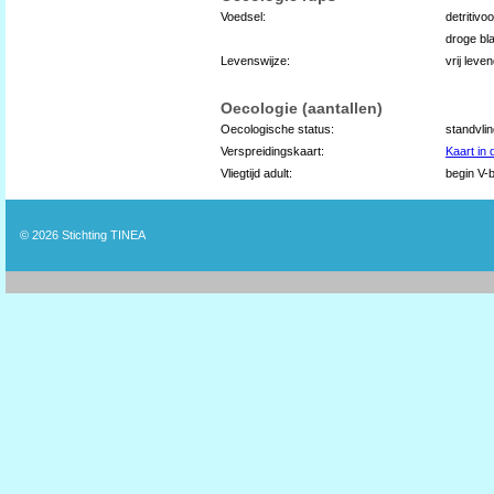
Voedsel:
detritivo
droge bl
Levenswijze:
vrij leve
Oecologie (aantallen)
Oecologische status:
standvli
Verspreidingskaart:
Kaart in
Vliegtijd adult:
begin V-b
© 2026
Stichting TINEA