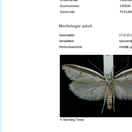
Soortnummer:
240506
Soortcode:
PLEUB
Morfologie adult
Spanwijdte:
17,0-25
Variabiliteit:
aanzienli
Herkenbaarheid:
redelijk 
© Stichting Tinea