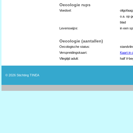
Oecologie rups
Voedsel:
oligofaag
o.a. op 
blad
Levenswijze:
in een s
Oecologie (aantallen)
Oecologische status:
standvli
Verspreidingskaart:
Kaart in
Vliegtijd adult:
half V-be
© 2026
Stichting TINEA