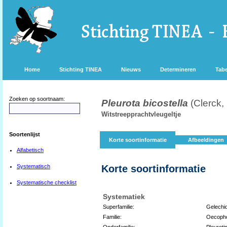
Home
Stichting TINEA
Nieuws
Determineren
Tabe
Zoeken op soortnaam:
Pleurota bicostella
(Clerck,
Witstreepprachtvleugeltje
Soortenlijst
Korte soortinformatie
Afbeeldingen
Alfabetisch
Systematisch
Korte soortinformatie
Systematische checklist
Systematiek
Superfamilie:
Gelechi
Familie:
Oecopho
Onderfamilie:
Pleuroti