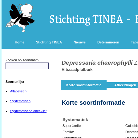
Home
Stichting TINEA
Nieuws
Determineren
Tabe
Zoeken op soortnaam:
Depressaria chaerophylli
Z
Ribzaadplatbuik
Soortenlijst
Korte soortinformatie
Afbeeldingen
Alfabetisch
Systematisch
Korte soortinformatie
Systematische checklist
Systematiek
Superfamilie:
Gelechi
Familie:
Depress
Onderfamilie:
Depress