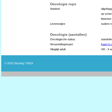
Oecologie rups
Voedsel:
oligofaag
op scher
bloemen
Levenswijze:
oudere r
Oecologie (aantallen)
Oecologische status:
standvli
Verspreidingskaart:
Kaart in
Vliegtijd adult:
VIII - X 
© 2026
Stichting TINEA