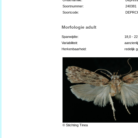
Soortnummer:
240381
Soortcode:
DEPRC
Morfologie adult
Spanwijdte:
18,0 - 2
Variabiliteit:
aanzienli
Herkenbaarheid:
redelijk 
© Stichting Tinea