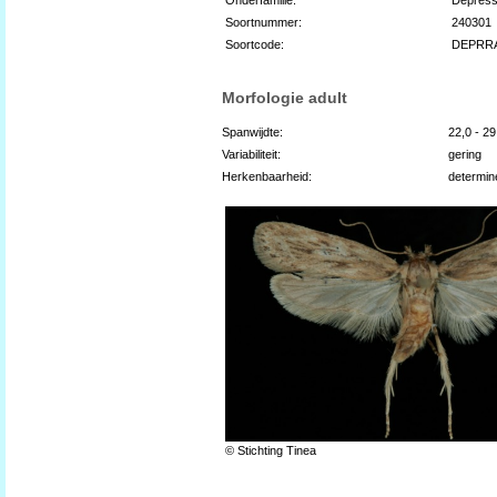
Soortnummer:
240301
Soortcode:
DEPRR
Morfologie adult
Spanwijdte:
22,0 - 2
Variabiliteit:
gering
Herkenbaarheid:
determin
© Stichting Tinea