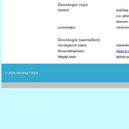
Oecologie rups
Voedsel:
polyfaag
o.a. gew
bloemen
Levenswijze:
vrij leve
Oecologie (aantallen)
Oecologische status:
standvli
Verspreidingskaart:
Kaart in
Vliegtijd adult:
gehele ja
© 2026
Stichting TINEA