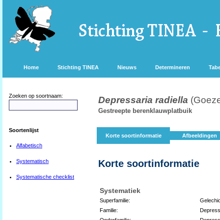
Home
Stichting TINEA
Nieuws
Determineren
Tabe
Zoeken op soortnaam:
Depressaria radiella
(Goeze
Gestreepte berenklauwplatbuik
Soortenlijst
Korte soortinformatie
Afbeeldingen
Alfabetisch
Systematisch
Korte soortinformatie
Systematische checklist
Systematiek
Superfamilie:
Gelechi
Familie:
Depress
Onderfamilie:
Depress