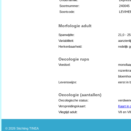
Soortnummer:
240045
Soortcode:
LEVIHE
Morfologie adult
Spanwijdte:
21,0 - 2
Variabiliteit:
aanzienli
Herkenbaarheid:
redelijk 
Oecologie rups
Voedsel:
monofaa
rozenkra
bloemhoo
Levenswijze:
eerst in 
Oecologie (aantallen)
Oecologische status:
verdwen
Verspreidingskaart:
Kaart in
Vliegtijd adult:
VII en VII
© 2026
Stichting TINEA