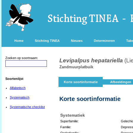
Home
Stichting TINEA
Nieuws
Determineren
Tabe
Zoeken op soortnaam:
Levipalpus hepatariella
(Li
Zandmuurplatbuik
Soortenlijst
Korte soortinformatie
Afbeeldingen
Alfabetisch
Systematisch
Korte soortinformatie
Systematische checklist
Systematiek
Superfamilie:
Gelechi
Familie:
Depress
Onderfamilie:
Depress