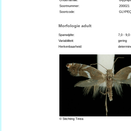
Soortnummer:
200021
Soortcode:
GLYPE
Morfologie adult
Spanwijdte:
7,0 - 9,
Variabiliteit:
gering
Herkenbaarheid:
determin
© Stichting Tinea