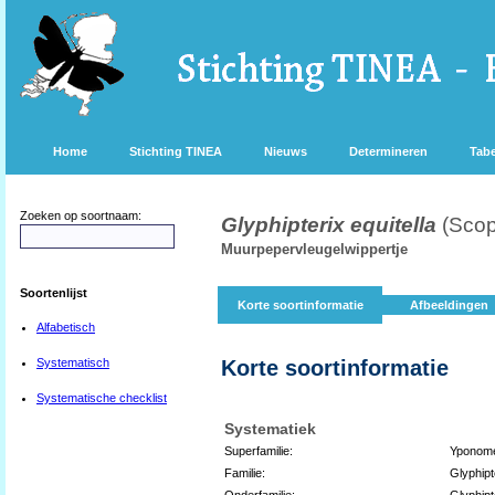
Home
Stichting TINEA
Nieuws
Determineren
Tabe
Zoeken op soortnaam:
Glyphipterix equitella
(Scop
Muurpepervleugelwippertje
Soortenlijst
Korte soortinformatie
Afbeeldingen
Alfabetisch
Systematisch
Korte soortinformatie
Systematische checklist
Systematiek
Superfamilie:
Yponome
Familie:
Glyphipt
Onderfamilie:
Glyphipt