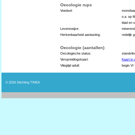
Oecologie rups
Voedsel:
monofaag
o.a. op 
blad en s
Levenswijze:
mineren
Herkenbaarheid aantasting:
redelijk 
Oecologie (aantallen)
Oecologische status:
standvli
Verspreidingskaart:
Kaart in
Vliegtijd adult:
begin VI 
© 2026
Stichting TINEA