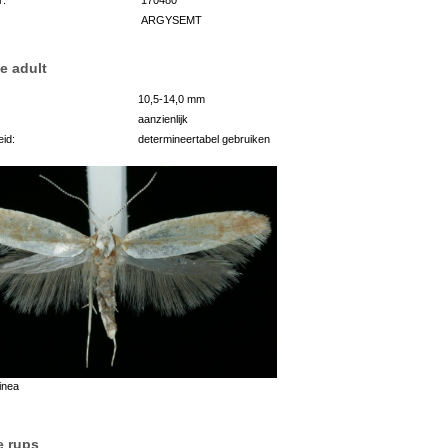
ARGYSEMT
e adult
10,5-14,0 mm
aanzienlijk
id:
determineertabel gebruiken
inea
e rups