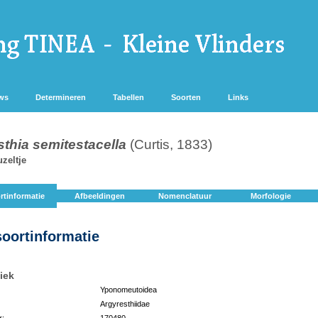
ws
Determineren
Tabellen
Soorten
Links
thia semitestacella
(Curtis, 1833)
zeltje
rtinformatie
Afbeeldingen
Nomenclatuur
Morfologie
soortinformatie
iek
Yponomeutoidea
Argyresthiidae
r:
170480