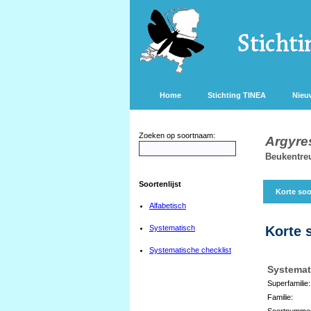
Home
Stichting TINEA
Nieu
Zoeken op soortnaam:
Argyres
Beukentreu
Soortenlijst
Korte soo
Alfabetisch
Systematisch
Korte 
Systematische checklist
Systemat
Superfamilie:
Familie:
Soortnumme