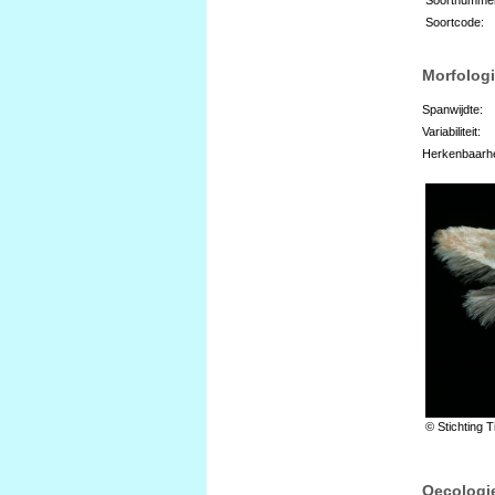
Soortcode:
Morfologi
Spanwijdte:
Variabiliteit:
Herkenbaarhe
© Stichting T
Oecologi