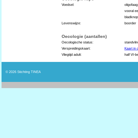
Voedsel:
oligofaa
vooral ee
bladknop
Levenswijze:
boorder
Oecologie (aantallen)
Oecologische status:
standvli
Verspreidingskaart:
Kaart in
Vliegtijd adult:
half VI-b
© 2026
Stichting TINEA