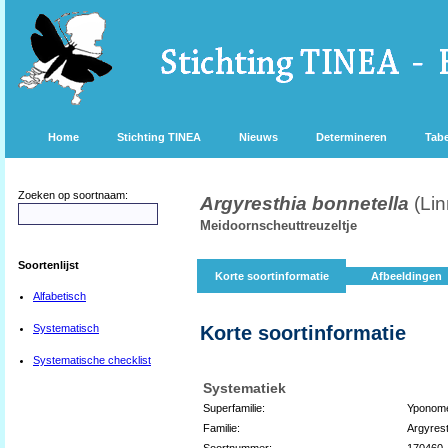
Home
Stichting TINEA
Nieuws
Determineren
Tabe
Zoeken op soortnaam:
Argyresthia bonnetella
(Li
Meidoornscheuttreuzeltje
Soortenlijst
Korte soortinformatie
Afbeeldingen
Alfabetisch
Systematisch
Korte soortinformatie
Systematische checklist
Systematiek
Superfamilie:
Yponome
Familie:
Argyrest
Soortnummer:
170460