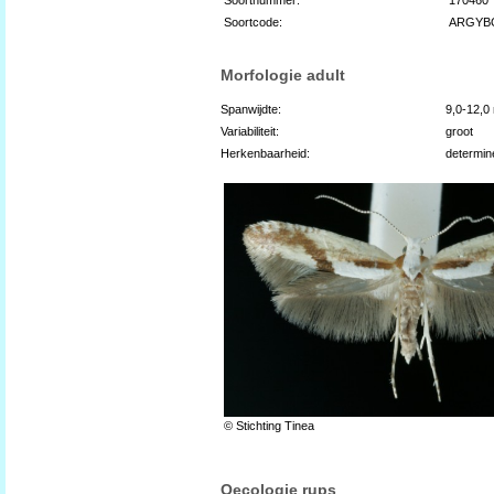
Soortcode:
ARGYB
Morfologie adult
Spanwijdte:
9,0-12,
Variabiliteit:
groot
Herkenbaarheid:
determin
© Stichting Tinea
Oecologie rups