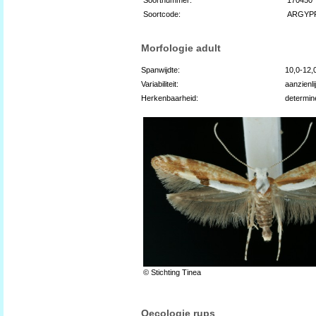
Soortcode:
ARGYP
Morfologie adult
Spanwijdte:
10,0-12
Variabiliteit:
aanzienli
Herkenbaarheid:
determin
© Stichting Tinea
Oecologie rups