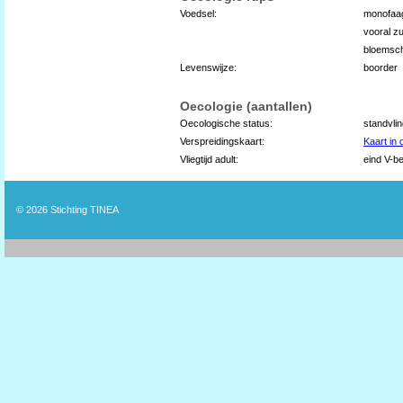
Voedsel:
monofaag
vooral zu
bloemsch
Levenswijze:
boorder
Oecologie (aantallen)
Oecologische status:
standvli
Verspreidingskaart:
Kaart in
Vliegtijd adult:
eind V-be
© 2026
Stichting TINEA