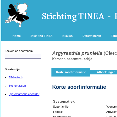
Home
Stichting TINEA
Nieuws
Determineren
Tabe
Zoeken op soortnaam:
Argyresthia pruniella
(Cler
Kersenbloesemtreuzeltje
Soortenlijst
Korte soortinformatie
Afbeeldingen
Alfabetisch
Systematisch
Korte soortinformatie
Systematische checklist
Systematiek
Superfamilie:
Yponome
Familie:
Argyrest
Soortnummer:
170450