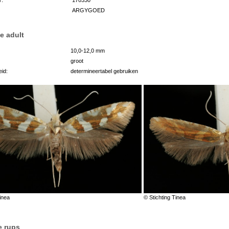
ARGYGOED
e adult
10,0-12,0 mm
groot
id:
determineertabel gebruiken
inea
© Stichting Tinea
e rups