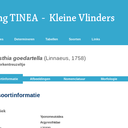
ws
Determineren
Tabellen
Soorten
Links
thia goedartella
(Linnaeus, 1758)
rkentreuzeltje
rtinformatie
Afbeeldingen
Nomenclatuur
Morfologie
soortinformatie
iek
Yponomeutoidea
Argyresthiidae
r:
170330