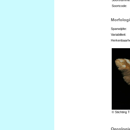
Soortcode:
Morfologi
Spanwijdte:
Variabiliteit:
Herkenbaarhe
© Stichting T
Oecologi