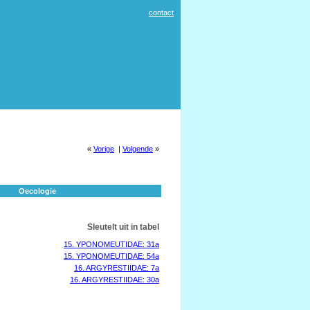
contact
«
Vorige
|
Volgende
»
Oecologie
Sleutelt uit in tabel
15. YPONOMEUTIDAE: 31a
15. YPONOMEUTIDAE: 54a
16. ARGYRESTIIDAE: 7a
16. ARGYRESTIIDAE: 30a