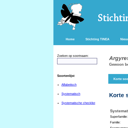
Home
Stichting TINEA
Nieu
Zoeken op soortnaam:
Argyres
Gewoon be
Soortenlijst
Korte soo
Alfabetisch
Systematisch
Korte 
Systematische checklist
Systemat
Superfamilie:
Familie:
Soortnumme