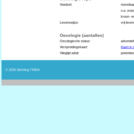
Voedsel:
monofaag
o.a. ora
kroon- e
Levenswijze:
vrij leve
Oecologie (aantallen)
Oecologische status:
adventief
Verspreidingskaart:
Kaart in
Vliegtijd adult:
potentiee
© 2026
Stichting TINEA