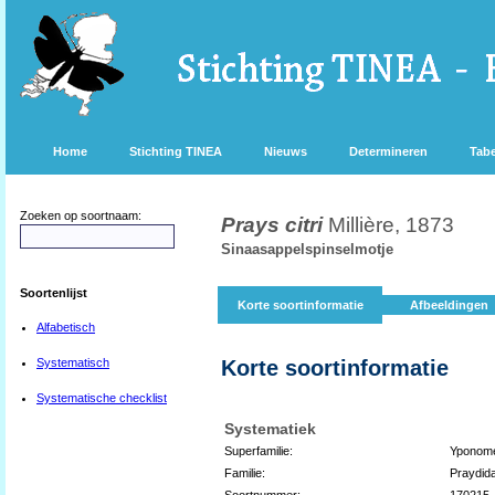
Home
Stichting TINEA
Nieuws
Determineren
Tabe
Zoeken op soortnaam:
Prays citri
Millière, 1873
Sinaasappelspinselmotje
Soortenlijst
Korte soortinformatie
Afbeeldingen
Alfabetisch
Systematisch
Korte soortinformatie
Systematische checklist
Systematiek
Superfamilie:
Yponome
Familie:
Praydid
Soortnummer:
170215