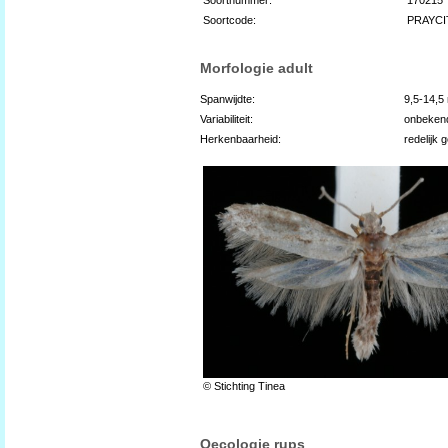
Soortcode:
PRAYCI
Morfologie adult
Spanwijdte:
9,5-14,
Variabiliteit:
onbeken
Herkenbaarheid:
redelijk 
© Stichting Tinea
Oecologie rups