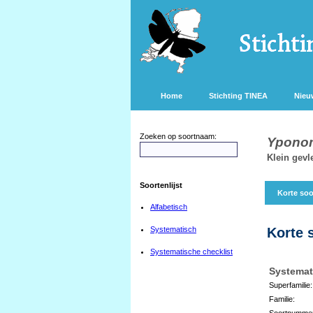
Home
Stichting TINEA
Nieu
Zoeken op soortnaam:
Yponom
Klein gevl
Soortenlijst
Korte soo
Alfabetisch
Systematisch
Korte 
Systematische checklist
Systemat
Superfamilie:
Familie:
Soortnumme