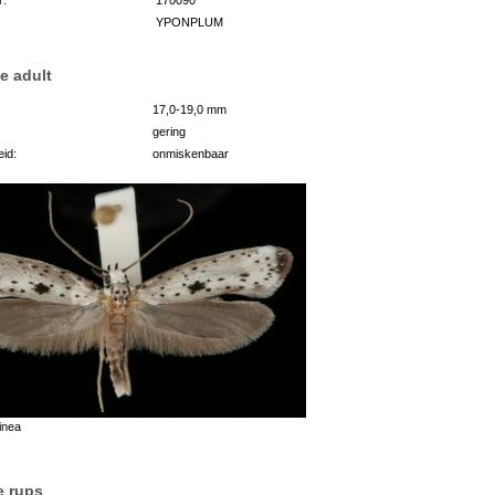
YPONPLUM
e adult
17,0-19,0 mm
gering
id:
onmiskenbaar
inea
e rups