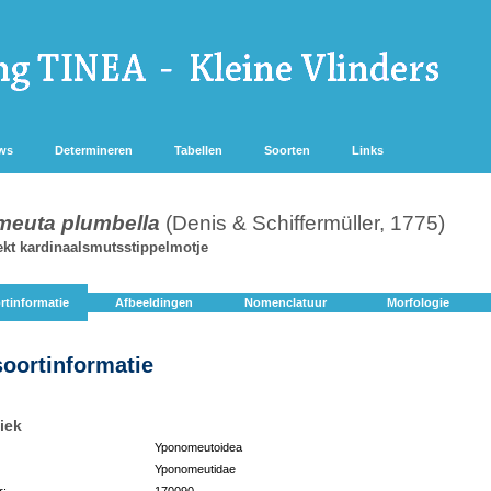
ws
Determineren
Tabellen
Soorten
Links
euta plumbella
(Denis & Schiffermüller, 1775)
ekt kardinaalsmutsstippelmotje
rtinformatie
Afbeeldingen
Nomenclatuur
Morfologie
soortinformatie
iek
Yponomeutoidea
Yponomeutidae
r:
170090