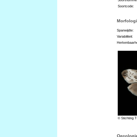
Soortcode:
Morfologi
Spanwijdte:
Variabiliteit:
Herkenbaarhe
© Stichting T
Oecologi