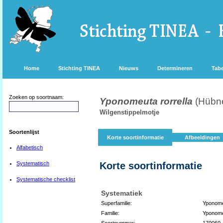
Home
Stichting TINEA
Nieuws
Determineren
Tabe
Zoeken op soortnaam:
Yponomeuta rorrella
(Hübne
Wilgenstippelmotje
Soortenlijst
Korte soortinformatie
Afbeeldingen
Alfabetisch
Systematisch
Korte soortinformatie
Systematische checklist
Systematiek
Superfamilie:
Yponome
Familie:
Yponome
Soortnummer:
170060