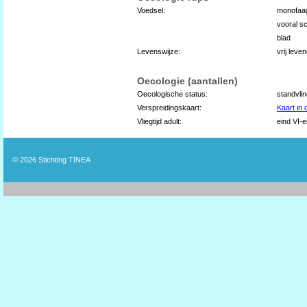
Voedsel:
monofaag
vooral sc
blad
Levenswijze:
vrij leve
Oecologie (aantallen)
Oecologische status:
standvli
Verspreidingskaart:
Kaart in
Vliegtijd adult:
eind VI-e
© 2026
Stichting TINEA