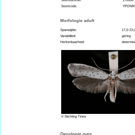
Soortcode:
YPONR
Morfologie adult
Spanwijdte:
17,0-23
Variabiliteit:
gering
Herkenbaarheid:
determin
© Stichting Tinea
Oecologie rups