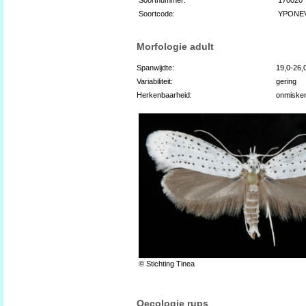
Soortcode:
YPONE
Morfologie adult
Spanwijdte:
19,0-26
Variabiliteit:
gering
Herkenbaarheid:
onmiske
© Stichting Tinea
Oecologie rups