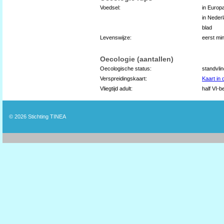
Voedsel:
in Europ
in Neder
blad
Levenswijze:
eerst min
Oecologie (aantallen)
Oecologische status:
standvli
Verspreidingskaart:
Kaart in
Vliegtijd adult:
half VI-b
© 2026
Stichting TINEA