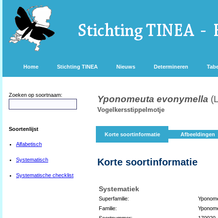
Home
Stichting TINEA
Nieuws
Determineren
Tabe
Zoeken op soortnaam:
Yponomeuta evonymella
(
Vogelkersstippelmotje
Soortenlijst
Korte soortinformatie
Afbeeldingen
Alfabetisch
Systematisch
Korte soortinformatie
Systematische checklist
Systematiek
Superfamilie:
Yponome
Familie:
Yponome
Soortnummer:
170020