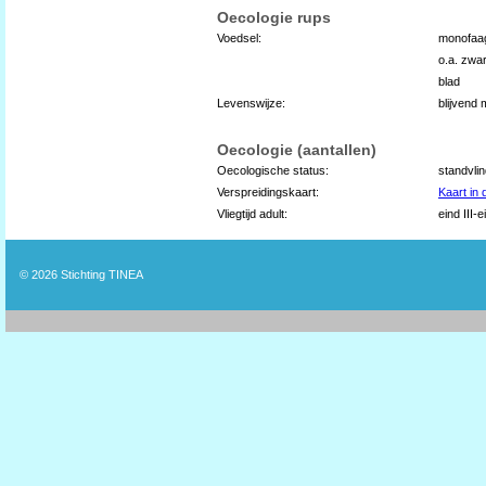
Oecologie rups
Voedsel:
monofaag
o.a. zwar
blad
Levenswijze:
blijvend
Oecologie (aantallen)
Oecologische status:
standvli
Verspreidingskaart:
Kaart in
Vliegtijd adult:
eind III-
© 2026
Stichting TINEA