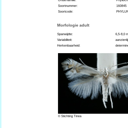
Soortnummer:
160845
Soortcode:
PHYLUN
Morfologie adult
Spanwijdte:
6,5-8,0 
Variabiliteit:
aanzienli
Herkenbaarheid:
determin
© Stichting Tinea