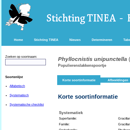
Home
Stichting TINEA
Nieuws
Determineren
Tabe
Zoeken op soortnaam:
Phyllocnistis unipunctella
Populierenslakkenspoortje
Soortenlijst
Korte soortinformatie
Afbeeldingen
Alfabetisch
Systematisch
Korte soortinformatie
Systematische checklist
Systematiek
Superfamilie:
Gracilla
Familie:
Gracillar
Onderfamilie:
Phyllocn