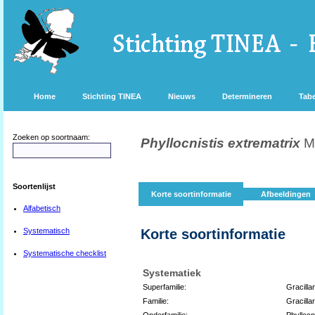
Home
Stichting TINEA
Nieuws
Determineren
Tabe
Zoeken op soortnaam:
Phyllocnistis extrematrix
M
Soortenlijst
Korte soortinformatie
Afbeeldingen
Alfabetisch
Systematisch
Korte soortinformatie
Systematische checklist
Systematiek
Superfamilie:
Gracilla
Familie:
Gracillar
Onderfamilie:
Phyllocn