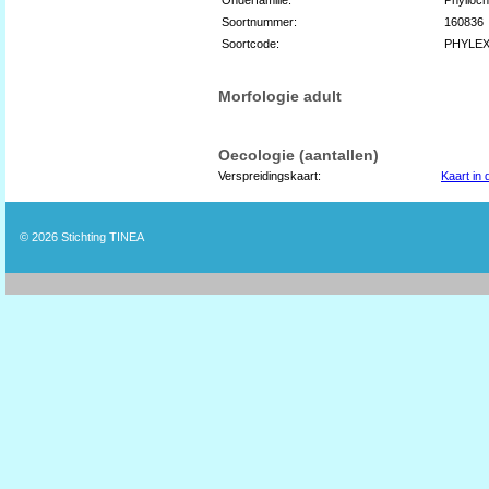
Soortnummer:
160836
Soortcode:
PHYLE
Morfologie adult
Oecologie (aantallen)
Verspreidingskaart:
Kaart in
© 2026
Stichting TINEA