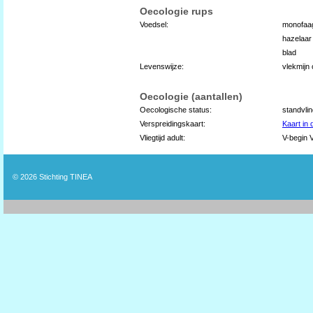
Oecologie rups
Voedsel:
monofaa
hazelaar
blad
Levenswijze:
vlekmijn
Oecologie (aantallen)
Oecologische status:
standvli
Verspreidingskaart:
Kaart in
Vliegtijd adult:
V-begin V
© 2026
Stichting TINEA