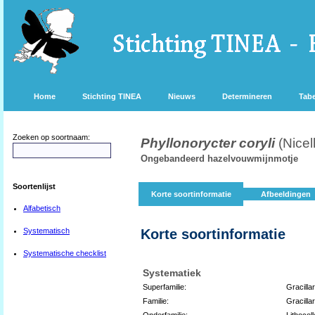
Home
Stichting TINEA
Nieuws
Determineren
Tabe
Zoeken op soortnaam:
Phyllonorycter coryli
(Nicel
Ongebandeerd hazelvouwmijnmotje
Soortenlijst
Korte soortinformatie
Afbeeldingen
Alfabetisch
Systematisch
Korte soortinformatie
Systematische checklist
Systematiek
Superfamilie:
Gracilla
Familie:
Gracillar
Onderfamilie:
Lithocoll