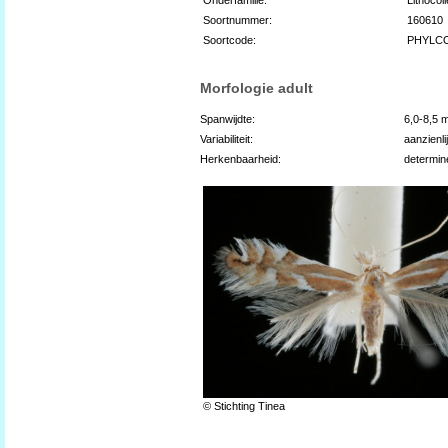
Soortnummer:
160610
Soortcode:
PHYLC
Morfologie adult
Spanwijdte:
6,0-8,5 
Variabiliteit:
aanzienli
Herkenbaarheid:
determin
© Stichting Tinea