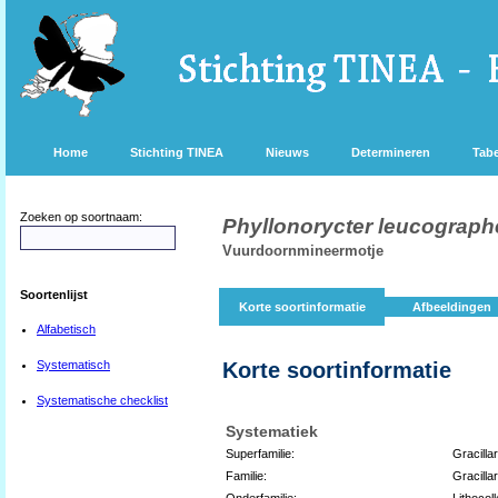
Home
Stichting TINEA
Nieuws
Determineren
Tabe
Zoeken op soortnaam:
Phyllonorycter leucograph
Vuurdoornmineermotje
Soortenlijst
Korte soortinformatie
Afbeeldingen
Alfabetisch
Systematisch
Korte soortinformatie
Systematische checklist
Systematiek
Superfamilie:
Gracilla
Familie:
Gracillar
Onderfamilie:
Lithocoll