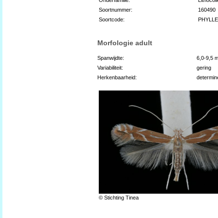
Soortnummer:
160490
Soortcode:
PHYLL
Morfologie adult
Spanwijdte:
6,0-9,5 
Variabiliteit:
gering
Herkenbaarheid:
determin
© Stichting Tinea