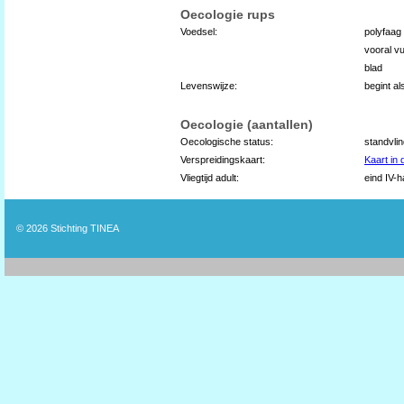
Oecologie rups
Voedsel:
polyfaag
vooral v
blad
Levenswijze:
begint al
Oecologie (aantallen)
Oecologische status:
standvli
Verspreidingskaart:
Kaart in
Vliegtijd adult:
eind IV-ha
© 2026
Stichting TINEA