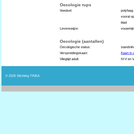
Oecologie rups
Voedsel:
polyfaag
vooral o
blad
Levenswijze:
vouwmij
Oecologie (aantallen)
Oecologische status:
standvli
Verspreidingskaart:
Kaart in
Vliegtijd adult:
IV-V en V
© 2026
Stichting TINEA