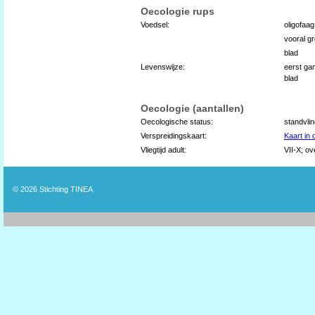
Oecologie rups
Voedsel:
oligofaag
vooral gr
blad
Levenswijze:
eerst ga
blad
Oecologie (aantallen)
Oecologische status:
standvli
Verspreidingskaart:
Kaart in
Vliegtijd adult:
VII-X; ov
© 2026
Stichting TINEA