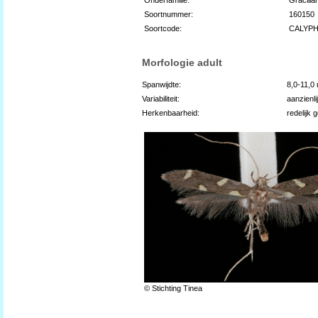
Soortnummer:
160150
Soortcode:
CALYP
Morfologie adult
Spanwijdte:
8,0-11,0
Variabiliteit:
aanzienli
Herkenbaarheid:
redelijk 
© Stichting Tinea