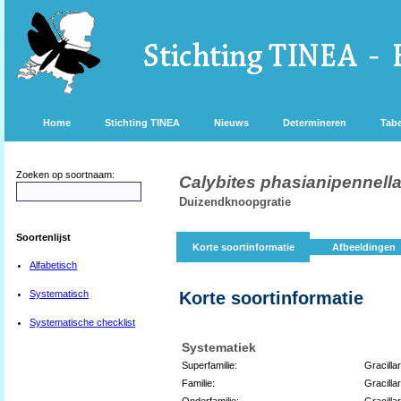
Home
Stichting TINEA
Nieuws
Determineren
Tabe
Zoeken op soortnaam:
Calybites phasianipennell
Duizendknoopgratie
Soortenlijst
Korte soortinformatie
Afbeeldingen
Alfabetisch
Systematisch
Korte soortinformatie
Systematische checklist
Systematiek
Superfamilie:
Gracilla
Familie:
Gracillar
Onderfamilie:
Gracillar