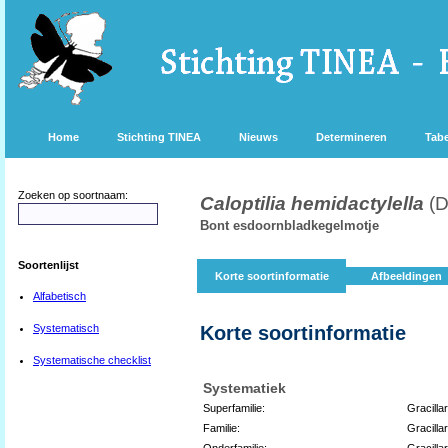
Home
Stichting TINEA
Nieuws
Determineren
Tabe
Zoeken op soortnaam:
Caloptilia hemidactylella
(D
Bont esdoornbladkegelmotje
Soortenlijst
Korte soortinformatie
Afbeeldingen
Alfabetisch
Systematisch
Korte soortinformatie
Systematische checklist
Systematiek
Superfamilie:
Gracilla
Familie:
Gracillar
Onderfamilie:
Gracillar