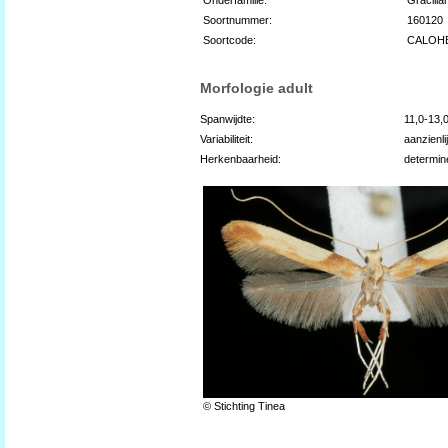
Soortnummer:
160120
Soortcode:
CALOH
Morfologie adult
Spanwijdte:
11,0-13,
Variabiliteit:
aanzienli
Herkenbaarheid:
determin
© Stichting Tinea