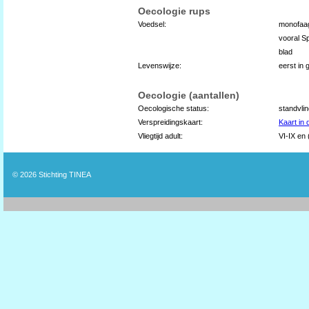
Oecologie rups
Voedsel:
monofaag
vooral S
blad
Levenswijze:
eerst in 
Oecologie (aantallen)
Oecologische status:
standvli
Verspreidingskaart:
Kaart in
Vliegtijd adult:
VI-IX en 
© 2026
Stichting TINEA